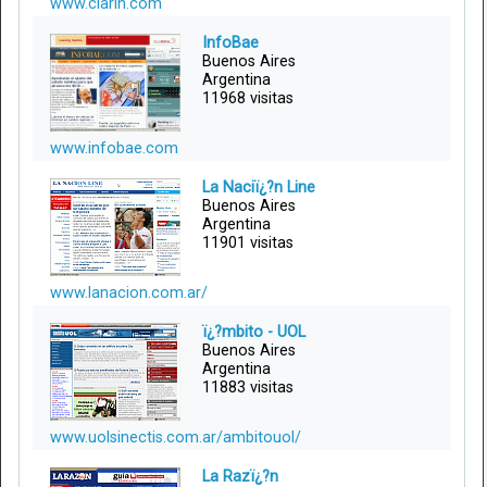
www.clarin.com
InfoBae
Buenos Aires
Argentina
11968 visitas
www.infobae.com
La Naciï¿?n Line
Buenos Aires
Argentina
11901 visitas
www.lanacion.com.ar/
ï¿?mbito - UOL
Buenos Aires
Argentina
11883 visitas
www.uolsinectis.com.ar/ambitouol/
La Razï¿?n