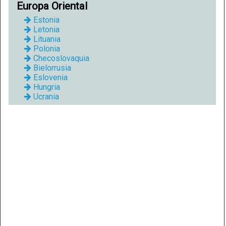
Europa Oriental
Estonia
Letonia
Lituania
Polonia
Checoslovaquia
Bielorrusia
Eslovenia
Hungria
Ucrania