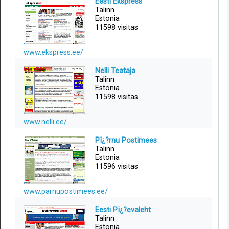
Eesti Ekspress
Talinn
Estonia
11598 visitas
www.ekspress.ee/
Nelli Teataja
Talinn
Estonia
11598 visitas
www.nelli.ee/
Pï¿?rnu Postimees
Talinn
Estonia
11596 visitas
www.parnupostimees.ee/
Eesti Pï¿?evaleht
Talinn
Estonia